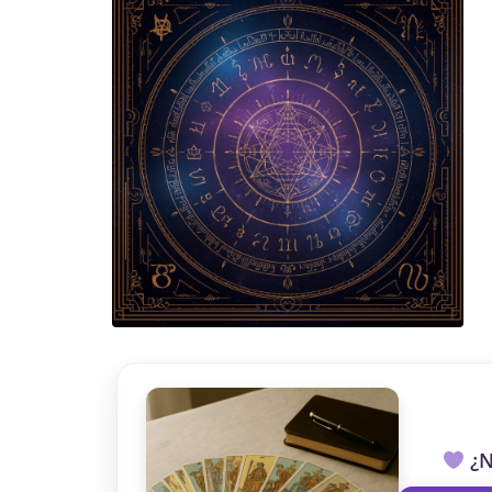
TAROT GRATI
CONSIGUE TUS 5 MINUTO
✓ Sin cargos automáticos. El chat se detiene al finaliz
¿N