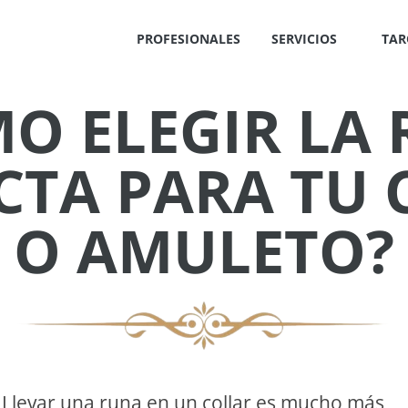
PROFESIONALES
SERVICIOS
TAR
O ELEGIR LA
✕
CTA PARA TU 
O AMULETO?
IS
!
OS
Llevar una runa en un collar es mucho más