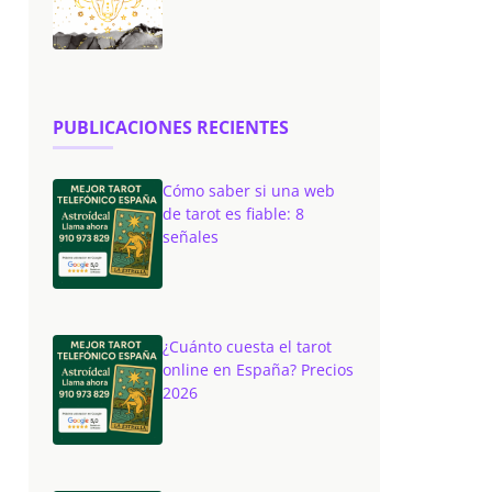
PUBLICACIONES RECIENTES
Cómo saber si una web
de tarot es fiable: 8
señales
¿Cuánto cuesta el tarot
online en España? Precios
2026