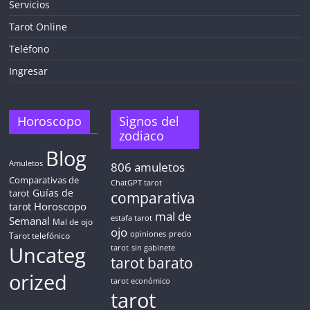
Servicios
¡CHATEA
GRATIS
Tarot Online
AHORA MISMO!
Teléfono
Ingresar
5 MINUTOS
Obtén
TAROT GRATIS
Horoscopo
Signos del
zodiaco
Blog
CONSIGUE TUS 5 MINUTOS
Amuletos
806
amuletos
Comparativas de
ChatGPT tarot
Guías de
✓ Sin cargos automáticos. El chat se detiene al finalizar el
tarot
comparativa
crédito
Horoscopo
tarot
mal de
Semanal
estafa tarot
Mal de ojo
ojo
opiniones
precio
Tarot telefónico
Uncateg
tarot
sin gabinete
tarot barato
orized
tarot económico
tarot