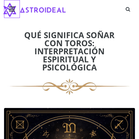
Astroideal
Saltar
al
contenido
Blog
QUÉ SIGNIFICA SOÑAR
CON TOROS:
INTERPRETACIÓN
ESPIRITUAL Y
PSICOLÓGICA