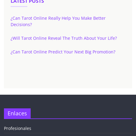
LATEST POSTS
¿Can Tarot Online Really Help You Make Better
Decisions?
¿Will Tarot Online Reveal The Truth About Your Life?
¿Can Tarot Online Predict Your Next Big Promotion?
✕
Enlaces
Profesionales