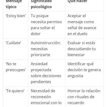
Mensaje
Significado
Qué hacer
típico
psicológico
‘Estoy bien’
Tu psique
Aceptar el
necesita permiso
mensaje como
para soltar el
señal de avance
dolor
en el duelo
‘Cuídate’
Autoinstrucción:
Evaluar si estás
necesitas
descuidando tu
priorizarte
bienestar
‘No te
Ansiedad
Identificar qué
preocupes’
proyectada
decisión te genera
sobre decisiones
angustia
pendientes
‘Te quiero’
Necesidad de
Honrar la relación
reconexión
con rituales de
emocional con lo
recuerdo