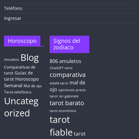
Teléfono
Ingresar
Horoscopo
Signos del
zodiaco
Blog
Amuletos
806
amuletos
Comparativas de
ChatGPT tarot
Guías de
tarot
comparativa
Horoscopo
tarot
mal de
estafa tarot
Semanal
Mal de ojo
ojo
opiniones
precio
Tarot telefónico
tarot
sin gabinete
Uncateg
tarot barato
orized
tarot económico
tarot
fiable
tarot