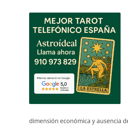
TAROT GRATI
CONSIGUE TUS 5 MINUTO
✓ Sin cargos automáticos. El chat se detiene al finaliz
dimensión económica y ausencia de p