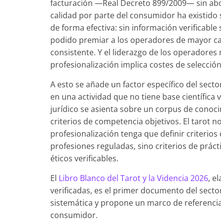
facturación —Real Decreto 899/2009— sin abor
calidad por parte del consumidor ha existid
de forma efectiva: sin información verificable
podido premiar a los operadores de mayor cal
consistente. Y el liderazgo de los operadores
profesionalización implica costes de selecció
A esto se añade un factor específico del sector
en una actividad que no tiene base científica v
jurídico se asienta sobre un corpus de cono
criterios de competencia objetivos. El tarot n
profesionalización tenga que definir criteri
profesiones reguladas, sino criterios de prác
éticos verificables.
El
Libro Blanco del Tarot y la Videncia 2026
, e
verificadas, es el primer documento del sect
sistemática y propone un marco de referenci
consumidor.