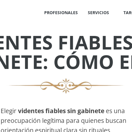
PROFESIONALES
SERVICIOS
TAR
ENTES FIABLES
✕
NETE: CÓMO E
IS
!
Elegir
videntes fiables sin gabinete
es una
preocupación legítima para quienes buscan
OS
orientación espiritual clara sin rituales