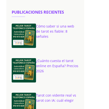
PUBLICACIONES RECIENTES
Cómo saber si una web
de tarot es fiable: 8
señales
¿Cuánto cuesta el tarot
online en España? Precios
2026
Tarot con vidente real vs
tarot con IA: cuál elegir