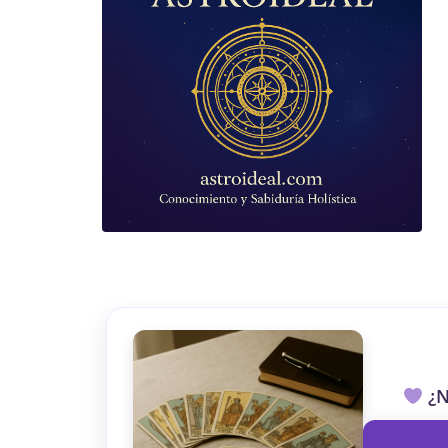
TAROT GRATI
CONSIGUE TUS 5 MINUTO
✓ Sin cargos automáticos. El chat se detiene al finaliz
¿N