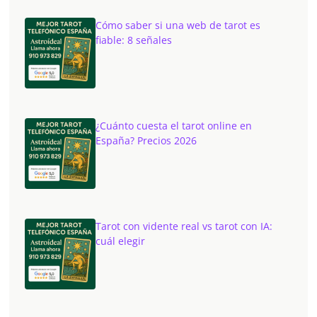
Cómo saber si una web de tarot es
fiable: 8 señales
¿Cuánto cuesta el tarot online en
España? Precios 2026
Tarot con vidente real vs tarot con IA:
cuál elegir