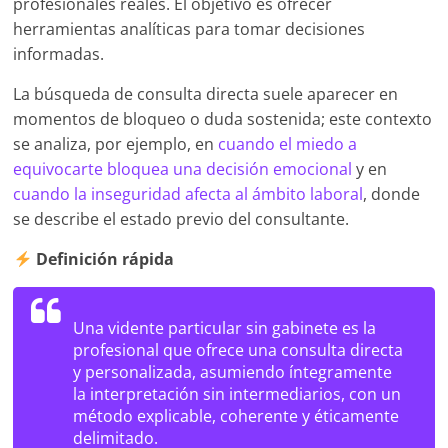
profesionales reales. El objetivo es ofrecer
herramientas analíticas para tomar decisiones
informadas.
La búsqueda de consulta directa suele aparecer en
momentos de bloqueo o duda sostenida; este contexto
se analiza, por ejemplo, en
cuando el miedo a
equivocarte bloquea una decisión emocional
y en
cuando la inseguridad afecta al ámbito laboral
, donde
se describe el estado previo del consultante.
Definición rápida
Una vidente particular sin gabinete es la
profesional que ofrece una consulta directa
y personalizada, asumiendo íntegramente
la interpretación sin intermediarios, con un
método explicable, coherente y éticamente
delimitado.