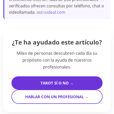
verificados ofrecen consultas por teléfono, chat o
videollamada.
astroideal.com
¿Te ha ayudado este artículo?
Miles de personas descubren cada día su
propósito con la ayuda de nuestros
profesionales.
TAROT SÍ O NO →
HABLAR CON UN PROFESIONAL →