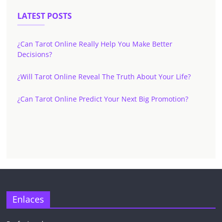
LATEST POSTS
¿Can Tarot Online Really Help You Make Better
Decisions?
¿Will Tarot Online Reveal The Truth About Your Life?
¿Can Tarot Online Predict Your Next Big Promotion?
Enlaces