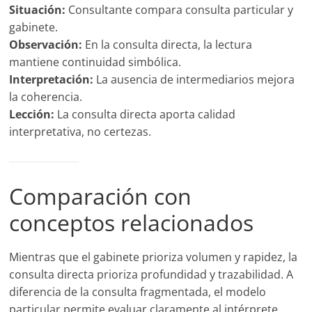
Situación:
Consultante compara consulta particular y
gabinete.
Observación:
En la consulta directa, la lectura
mantiene continuidad simbólica.
Interpretación:
La ausencia de intermediarios mejora
la coherencia.
Lección:
La consulta directa aporta calidad
interpretativa, no certezas.
Comparación con
conceptos relacionados
Mientras que el gabinete prioriza volumen y rapidez, la
consulta directa prioriza profundidad y trazabilidad. A
diferencia de la consulta fragmentada, el modelo
particular permite evaluar claramente al intérprete.