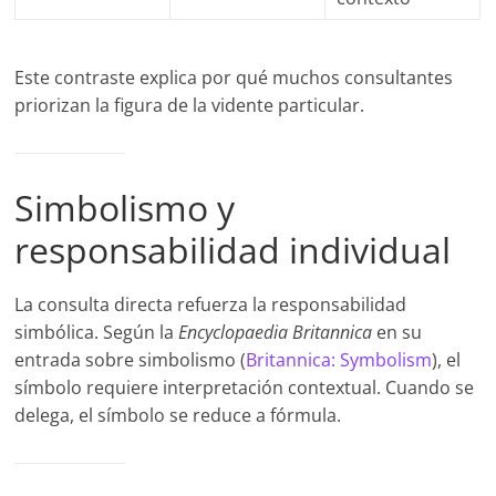
Este contraste explica por qué muchos consultantes
priorizan la figura de la vidente particular.
Simbolismo y
responsabilidad individual
La consulta directa refuerza la responsabilidad
simbólica. Según la
Encyclopaedia Britannica
en su
entrada sobre simbolismo (
Britannica: Symbolism
), el
símbolo requiere interpretación contextual. Cuando se
delega, el símbolo se reduce a fórmula.