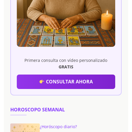
Primera consulta con vídeo personalizado
GRATIS
CONSULTAR AHORA
HOROSCOPO SEMANAL
¿Horóscopo diario?