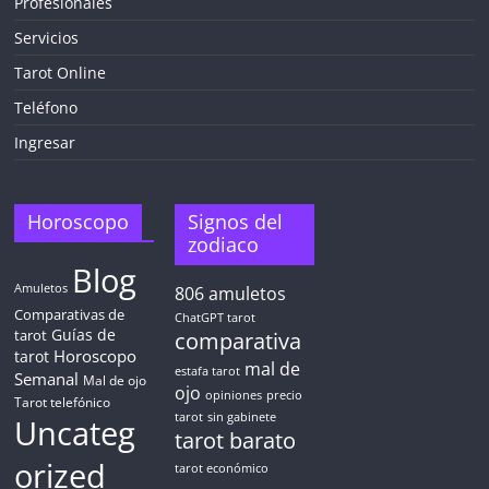
Profesionales
Servicios
¡CHATEA
GRATIS
Tarot Online
AHORA MISMO!
Teléfono
Ingresar
5 MINUTOS
Obtén
TAROT GRATIS
Horoscopo
Signos del
zodiaco
Blog
CONSIGUE TUS 5 MINUTOS
Amuletos
806
amuletos
Comparativas de
ChatGPT tarot
Guías de
✓ Sin cargos automáticos. El chat se detiene al finalizar el
tarot
comparativa
crédito
Horoscopo
tarot
mal de
estafa tarot
Semanal
Mal de ojo
ojo
opiniones
precio
Tarot telefónico
tarot
sin gabinete
Uncateg
tarot barato
orized
tarot económico