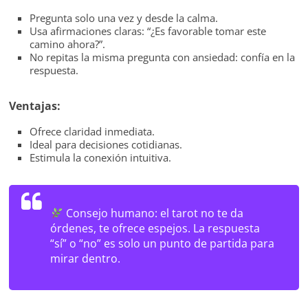
Pregunta solo una vez y desde la calma.
Usa afirmaciones claras: “¿Es favorable tomar este
camino ahora?”.
No repitas la misma pregunta con ansiedad: confía en la
respuesta.
Ventajas:
Ofrece claridad inmediata.
Ideal para decisiones cotidianas.
Estimula la conexión intuitiva.
Consejo humano:
el tarot no te da
órdenes, te ofrece espejos. La respuesta
“sí” o “no” es solo un punto de partida para
mirar dentro.