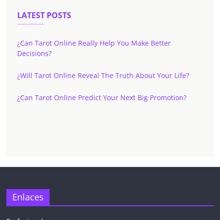
LATEST POSTS
¿Can Tarot Online Really Help You Make Better
Decisions?
¿Will Tarot Online Reveal The Truth About Your Life?
¿Can Tarot Online Predict Your Next Big Promotion?
✕
Enlaces