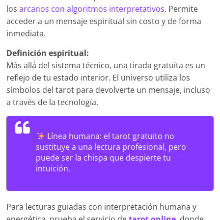
los
arcanos con algoritmos interpretativos
. Permite
acceder a un mensaje espiritual sin costo y de forma
inmediata.
Definición espiritual:
Más allá del sistema técnico, una tirada gratuita es un
reflejo de tu estado interior. El universo utiliza los
símbolos del tarot para devolverte un mensaje, incluso
a través de la tecnología.
Línea humana:
el tarot gratuito no
sustituye a una lectura profesional, pero
puede ser la chispa que despierte tu
intuición.
Para lecturas guiadas con interpretación humana y
energética, prueba el servicio de
tarot online
, donde