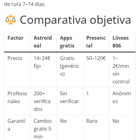
de ruta 7–14 días.
Comparativa objetiva
Factor
Astroid
Apps
Presenc
Líneas
eal
gratis
ial
806
Precio
14–24€
Gratis
50–120€
1–
fijo
(genéric
2€/min
o)
sin
control
Profesio
200+
Sin
1
Anónim
nales
verifica
verificar
os
dos
Garantí
Cambio
No
Raro
No
a
gratis 5
min