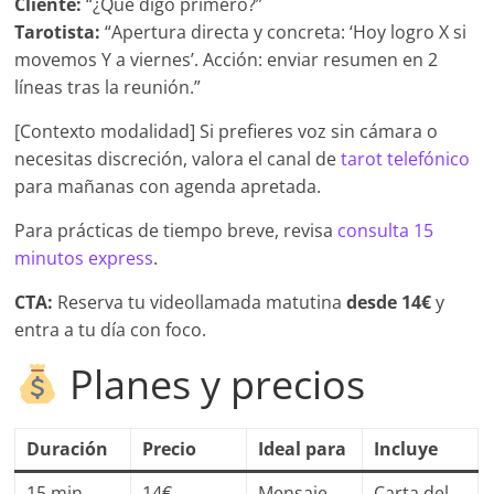
Cliente:
“¿Qué digo primero?”
Tarotista:
“Apertura directa y concreta: ‘Hoy logro X si
movemos Y a viernes’. Acción: enviar resumen en 2
líneas tras la reunión.”
[Contexto modalidad] Si prefieres voz sin cámara o
necesitas discreción, valora el canal de
tarot telefónico
para mañanas con agenda apretada.
Para prácticas de tiempo breve, revisa
consulta 15
minutos express
.
CTA:
Reserva tu videollamada matutina
desde 14€
y
entra a tu día con foco.
Planes y precios
Duración
Precio
Ideal para
Incluye
15 min
14€
Mensaje
Carta del