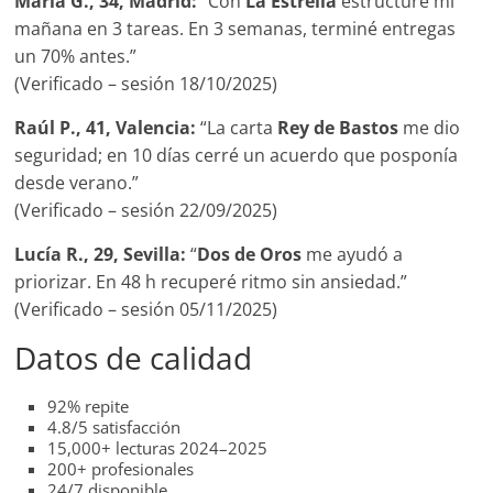
María G., 34, Madrid:
“Con
La Estrella
estructuré mi
mañana en 3 tareas. En 3 semanas, terminé entregas
un 70% antes.”
(Verificado – sesión 18/10/2025)
Raúl P., 41, Valencia:
“La carta
Rey de Bastos
me dio
seguridad; en 10 días cerré un acuerdo que posponía
desde verano.”
(Verificado – sesión 22/09/2025)
Lucía R., 29, Sevilla:
“
Dos de Oros
me ayudó a
priorizar. En 48 h recuperé ritmo sin ansiedad.”
(Verificado – sesión 05/11/2025)
Datos de calidad
92% repite
4.8/5 satisfacción
15,000+ lecturas 2024–2025
200+ profesionales
24/7 disponible