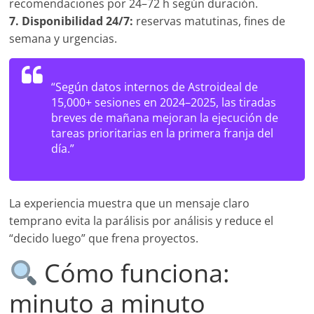
recomendaciones por 24–72 h según duración.
7. Disponibilidad 24/7:
reservas matutinas, fines de
semana y urgencias.
“Según datos internos de Astroideal de
15,000+ sesiones en 2024–2025, las tiradas
breves de mañana mejoran la ejecución de
tareas prioritarias en la primera franja del
día.”
La experiencia muestra que un mensaje claro
temprano evita la parálisis por análisis y reduce el
“decido luego” que frena proyectos.
Cómo funciona:
minuto a minuto