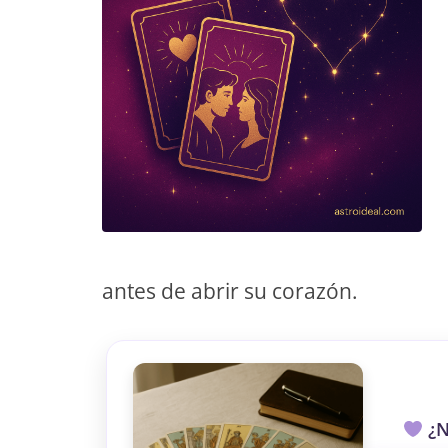
TAROT GRATI
CONSIGUE TUS 5 MINUTO
✓ Sin cargos automáticos. El chat se detiene al finaliz
antes de abrir su corazón.
¿N