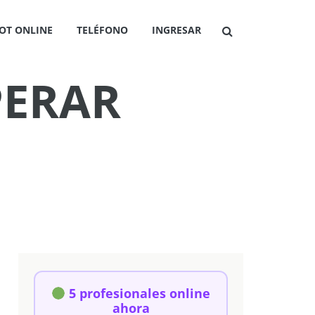
OT ONLINE
TELÉFONO
INGRESAR
PERAR
5 profesionales online
ahora