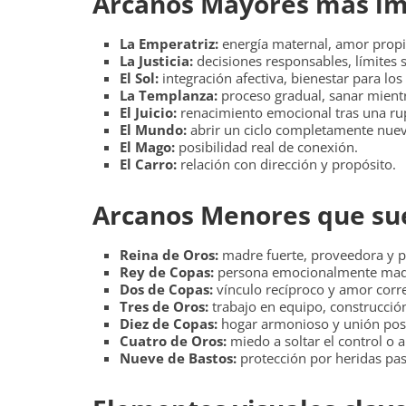
Arcanos Mayores más im
La Emperatriz:
energía maternal, amor propio
La Justicia:
decisiones responsables, límites s
El Sol:
integración afectiva, bienestar para los 
La Templanza:
proceso gradual, sanar mient
El Juicio:
renacimiento emocional tras una rup
El Mundo:
abrir un ciclo completamente nuev
El Mago:
posibilidad real de conexión.
El Carro:
relación con dirección y propósito.
Arcanos Menores que su
Reina de Oros:
madre fuerte, proveedora y p
Rey de Copas:
persona emocionalmente madur
Dos de Copas:
vínculo recíproco y amor corr
Tres de Oros:
trabajo en equipo, construcció
Diez de Copas:
hogar armonioso y unión posi
Cuatro de Oros:
miedo a soltar el control o a
Nueve de Bastos:
protección por heridas pa