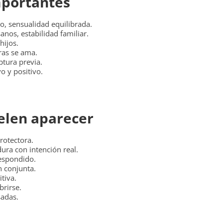
portantes
, sensualidad equilibrada.
anos, estabilidad familiar.
hijos.
ras se ama.
tura previa.
o y positivo.
elen aparecer
rotectora.
a con intención real.
espondido.
n conjunta.
tiva.
brirse.
sadas.