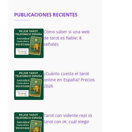
PUBLICACIONES RECIENTES
Cómo saber si una web
de tarot es fiable: 8
señales
¿Cuánto cuesta el tarot
online en España? Precios
2026
Tarot con vidente real vs
tarot con IA: cuál elegir