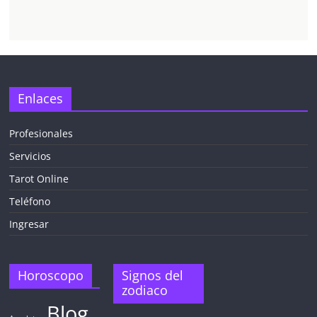
✕
Enlaces
Profesionales
Servicios
¡CHATEA
GRATIS
Tarot Online
AHORA MISMO!
Teléfono
Ingresar
5 MINUTOS
Obtén
TAROT GRATIS
Horoscopo
Signos del
zodiaco
Blog
CONSIGUE TUS 5 MINUTOS