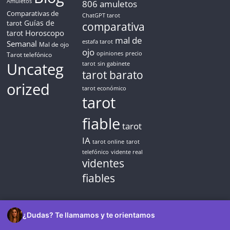
Amuletos
806
amuletos
Comparativas de
ChatGPT tarot
Guías de
✓ Sin cargos automáticos. El chat se detiene al finalizar el
tarot
comparativa
crédito
Horoscopo
tarot
mal de
Semanal
estafa tarot
Mal de ojo
ojo
opiniones
precio
Tarot telefónico
Uncateg
tarot
sin gabinete
tarot barato
orized
tarot económico
tarot
fiable
tarot
IA
tarot online
tarot
telefónico
vidente real
videntes
fiables
¿Dudas? Te llamamos y te orientamos
© 2026 Astroideal. Reservados todos los derechos.