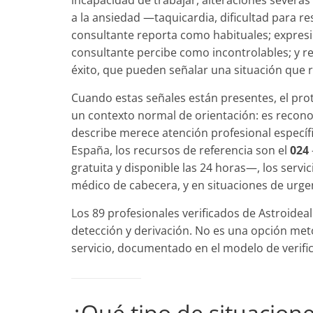
incapacidad de trabajar, alteraciones severa
a la ansiedad —taquicardia, dificultad para r
consultante reporta como habituales; expresi
consultante percibe como incontrolables; y re
éxito, que pueden señalar una situación que r
Cuando estas señales están presentes, el pro
un contexto normal de orientación: es recono
describe merece atención profesional específic
España, los recursos de referencia son el
024
gratuita y disponible las 24 horas—, los servi
médico de cabecera, y en situaciones de urge
Los 89 profesionales verificados de Astroidea
detección y derivación. No es una opción meto
servicio, documentado en el modelo de verifi
¿Qué tipo de situacione