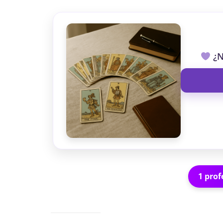
¿N
1 prof