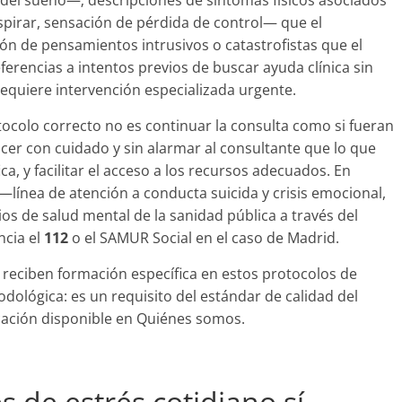
s del sueño—; descripciones de síntomas físicos asociados
espirar, sensación de pérdida de control— que el
ón de pensamientos intrusivos o catastrofistas que el
ferencias a intentos previos de buscar ayuda clínica sin
equiere intervención especializada urgente.
tocolo correcto no es continuar la consulta como si fueran
cer con cuidado y sin alarmar al consultante que lo que
a, y facilitar el acceso a los recursos adecuados. En
—línea de atención a conducta suicida y crisis emocional,
cios de salud mental de la sanidad pública a través del
ncia el
112
o el SAMUR Social en el caso de Madrid.
l reciben formación específica en estos protocolos de
dológica: es un requisito del estándar de calidad del
cación disponible en Quiénes somos.
s de estrés cotidiano sí