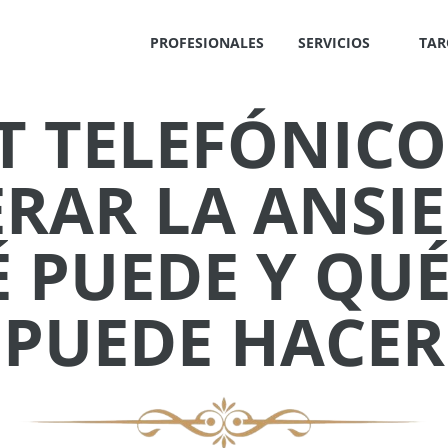
PROFESIONALES
SERVICIOS
TAR
T TELEFÓNICO
✕
RAR LA ANSI
 PUEDE Y QU
PUEDE HACER
IS
!
OS