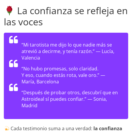
La confianza se refleja en
las voces
“Mi tarotista me dijo lo que nadie más se
atrevió a decirme, y tenía razón.” —
Lucía,
Valencia
“No hubo promesas, solo claridad.
Y eso, cuando estás rota, vale oro.” —
María, Barcelona
“Después de probar otros, descubrí que en
Astroideal sí puedes confiar.” —
Sonia,
Madrid
Cada testimonio suma a una verdad:
la confianza