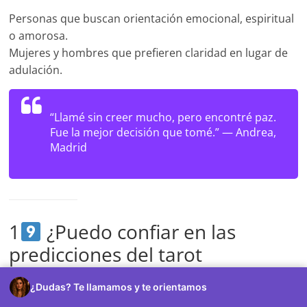
Personas que buscan orientación emocional, espiritual
o amorosa.
Mujeres y hombres que prefieren claridad en lugar de
adulación.
“Llamé sin creer mucho, pero encontré paz.
Fue la mejor decisión que tomé.” —
Andrea,
Madrid
1
¿Puedo confiar en las
predicciones del tarot
telefónico?
¿Dudas? Te llamamos y te orientamos