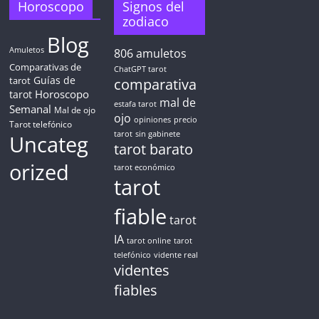
Horoscopo
Signos del
zodiaco
Blog
CONSIGUE TUS 5 MINUTOS
Amuletos
806
amuletos
Comparativas de
ChatGPT tarot
Guías de
✓ Sin cargos automáticos. El chat se detiene al finalizar el
tarot
comparativa
crédito
Horoscopo
tarot
mal de
estafa tarot
Semanal
Mal de ojo
ojo
opiniones
precio
Tarot telefónico
tarot
sin gabinete
Uncateg
tarot barato
orized
tarot económico
tarot
fiable
tarot
IA
tarot online
tarot
telefónico
vidente real
videntes
fiables