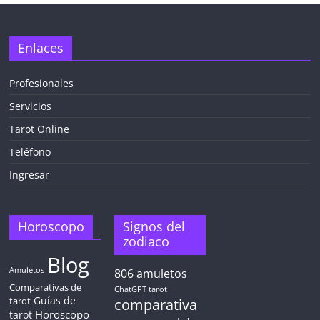
✕
Enlaces
Profesionales
Servicios
¡CHATEA
GRATIS
Tarot Online
AHORA MISMO!
Teléfono
Ingresar
5 MINUTOS
Obtén
TAROT GRATIS
Horoscopo
Signos del
zodiaco
Blog
CONSIGUE TUS 5 MINUTOS
Amuletos
806
amuletos
Comparativas de
ChatGPT tarot
Guías de
✓ Sin cargos automáticos. El chat se detiene al finalizar el
tarot
comparativa
crédito
Horoscopo
tarot