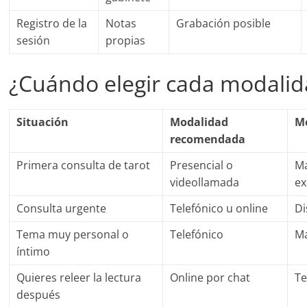
Registro de la
Notas
Grabación posible
sesión
propias
¿Cuándo elegir cada modalid
Situación
Modalidad
M
recomendada
Primera consulta de tarot
Presencial o
Ma
videollamada
ex
Consulta urgente
Telefónico u online
Di
Tema muy personal o
Telefónico
Ma
íntimo
Quieres releer la lectura
Online por chat
Te
después