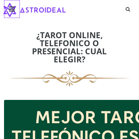
Astroideal
Saltar
al
contenido
Blog
¿TAROT ONLINE,
TELEFONICO O
PRESENCIAL: CUAL
ELEGIR?