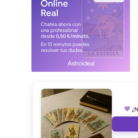
TAROT GRATI
CONSIGUE TUS 5 MINUTO
✓ Sin cargos automáticos. El chat se detiene al finaliz
¿N