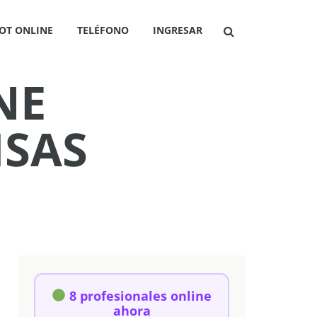
OT ONLINE
TELÉFONO
INGRESAR
NE
ISAS
8 profesionales online
ahora