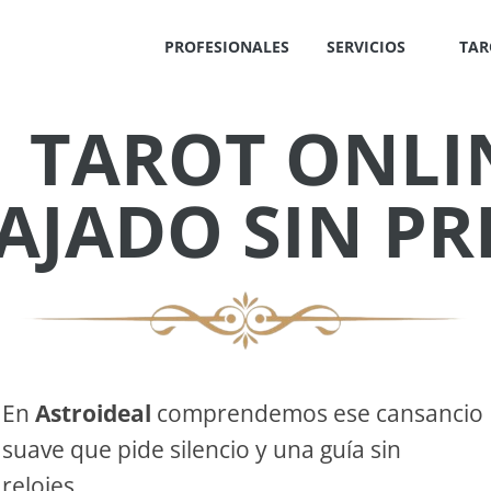
PROFESIONALES
SERVICIOS
TAR
TAROT ONLI
✕
AJADO SIN PR
IS
!
En
Astroideal
comprendemos ese cansancio
suave que pide silencio y una guía sin
OS
relojes.