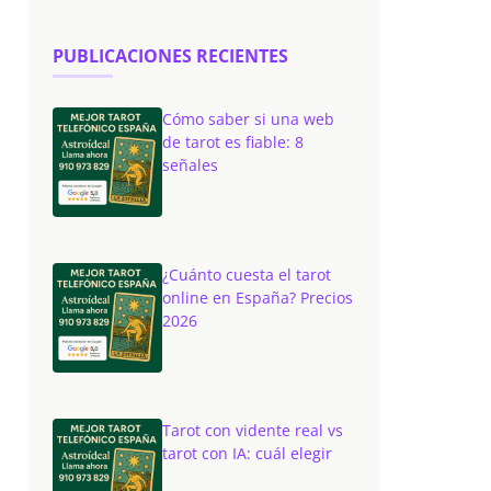
PUBLICACIONES RECIENTES
Cómo saber si una web
de tarot es fiable: 8
señales
¿Cuánto cuesta el tarot
online en España? Precios
2026
Tarot con vidente real vs
tarot con IA: cuál elegir