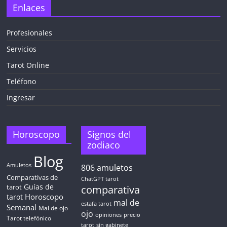
Enlaces
Profesionales
Servicios
Tarot Online
Teléfono
Ingresar
Horoscopo
Signos del
zodiaco
Blog
Amuletos
806
amuletos
Comparativas de
ChatGPT tarot
Guías de
tarot
comparativa
Horoscopo
tarot
mal de
estafa tarot
Semanal
Mal de ojo
ojo
opiniones
precio
Tarot telefónico
tarot
sin gabinete