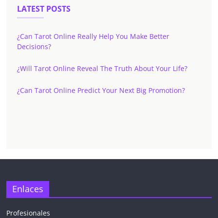
LATEST POSTS
¿Can Tarot Online Really Help You Make Better
Decisions?
¿Will Tarot Online Reveal The Truth About Your Life?
¿Can Tarot Online Predict Your Next Big Promotion?
✕
Enlaces
Profesionales