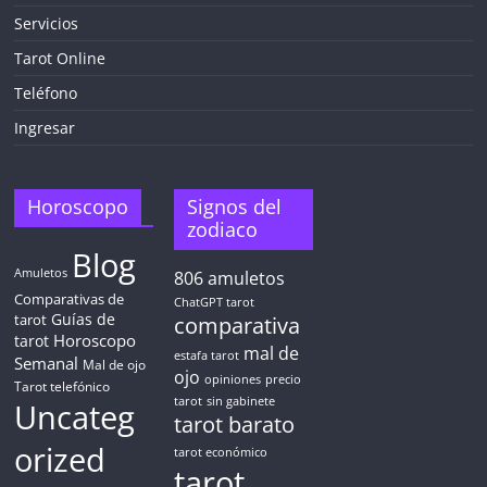
Servicios
¡CHATEA
GRATIS
Tarot Online
AHORA MISMO!
Teléfono
Ingresar
5 MINUTOS
Obtén
TAROT GRATIS
Horoscopo
Signos del
zodiaco
Blog
CONSIGUE TUS 5 MINUTOS
Amuletos
806
amuletos
Comparativas de
ChatGPT tarot
Guías de
✓ Sin cargos automáticos. El chat se detiene al finalizar el
tarot
comparativa
crédito
Horoscopo
tarot
mal de
estafa tarot
Semanal
Mal de ojo
ojo
opiniones
precio
Tarot telefónico
tarot
sin gabinete
Uncateg
tarot barato
orized
tarot económico
tarot