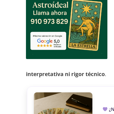
TAROT GRATI
CONSIGUE TUS 5 MINUTO
✓ Sin cargos automáticos. El chat se detiene al finaliz
interpretativa ni rigor técnico
.
¿N