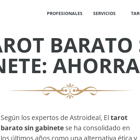
PROFESIONALES
SERVICIOS
TAR
AROT BARATO 
✕
NETE: AHORRA
IS
!
Según los expertos de Astroideal, El
tarot
barato sin gabinete
se ha consolidado en
OS
los últimos años como una alternativa ética y