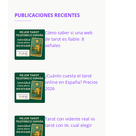
PUBLICACIONES RECIENTES
Cómo saber si una web
de tarot es fiable: 8
señales
¿Cuánto cuesta el tarot
online en España? Precios
2026
Tarot con vidente real vs
tarot con IA: cuál elegir