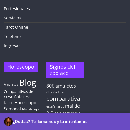
Profesionales
Servicios
Tarot Online
Teléfono
Ingresar
Horoscopo
Signos del
zodiaco
Blog
Amuletos
806
amuletos
Comparativas de
ChatGPT tarot
Guías de
tarot
comparativa
Horoscopo
tarot
mal de
estafa tarot
Semanal
Mal de ojo
ojo
opiniones
precio
Tarot telefónico
tarot
sin gabinete
Uncateg
¿Dudas? Te llamamos y te orientamos
tarot barato