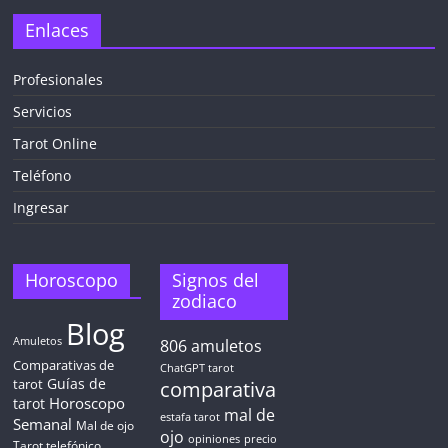
Enlaces
Profesionales
Servicios
¡CHATEA
GRATIS
Tarot Online
AHORA MISMO!
Teléfono
Ingresar
5 MINUTOS
Obtén
TAROT GRATIS
Horoscopo
Signos del
zodiaco
Blog
CONSIGUE TUS 5 MINUTOS
Amuletos
806
amuletos
Comparativas de
ChatGPT tarot
Guías de
✓ Sin cargos automáticos. El chat se detiene al finalizar el
tarot
comparativa
crédito
Horoscopo
tarot
mal de
estafa tarot
Semanal
Mal de ojo
ojo
opiniones
precio
Tarot telefónico