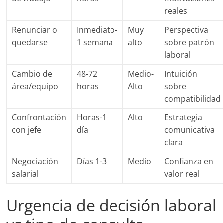
reales
Renunciar o
Inmediato-
Muy
Perspectiva
quedarse
1 semana
alto
sobre patrón
laboral
Cambio de
48-72
Medio-
Intuición
área/equipo
horas
Alto
sobre
compatibilidad
Confrontación
Horas-1
Alto
Estrategia
con jefe
día
comunicativa
clara
Negociación
Días 1-3
Medio
Confianza en
salarial
valor real
Urgencia de decisión laboral