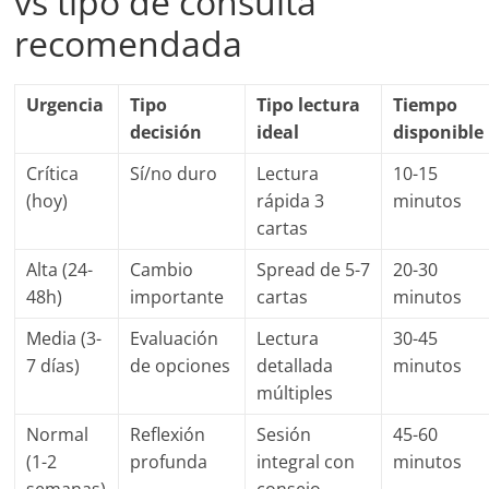
vs tipo de consulta
recomendada
Urgencia
Tipo
Tipo lectura
Tiempo
decisión
ideal
disponible
Crítica
Sí/no duro
Lectura
10-15
(hoy)
rápida 3
minutos
cartas
Alta (24-
Cambio
Spread de 5-7
20-30
48h)
importante
cartas
minutos
Media (3-
Evaluación
Lectura
30-45
7 días)
de opciones
detallada
minutos
múltiples
Normal
Reflexión
Sesión
45-60
(1-2
profunda
integral con
minutos