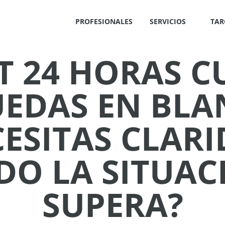
PROFESIONALES
SERVICIOS
TAR
T 24 HORAS 
✕
UEDAS EN BLA
ESITAS CLAR
O LA SITUAC
IS
!
SUPERA?
OS