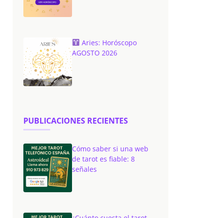
Aries: Horóscopo
AGOSTO 2026
PUBLICACIONES RECIENTES
Cómo saber si una web
de tarot es fiable: 8
señales
¿Cuánto cuesta el tarot