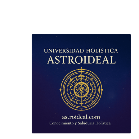
TAROT GRATI
CONSIGUE TUS 5 MINUTO
✓ Sin cargos automáticos. El chat se detiene al finaliz