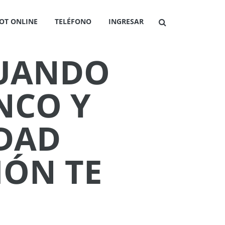
OT ONLINE
TELÉFONO
INGRESAR
CUANDO
NCO Y
IDAD
IÓN TE