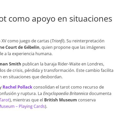
arot como apoyo en situaciones
lo XV como juego de cartas (
Trionfi
). Su reinterpretación
ne Court de Gébelin
, quien propone que las imágenes
le a la experiencia humana.
man Smith
publican la baraja Rider-Waite en Londres,
 de crisis, pérdida y transformación. Este cambio facilita
ón en situaciones que desbordan.
y
Rachel Pollack
consolidan el tarot como recurso de
nfusión y ruptura. La
Encyclopaedia Britannica
documenta
Tarot
), mientras que el
British Museum
conserva
 Museum – Playing Cards
).