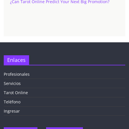
¿Can Tarot Online Predict Your Next Big Promotion?
✕
Enlaces
Profesionales
Servicios
¡CHATEA
GRATIS
Tarot Online
AHORA MISMO!
Teléfono
Ingresar
5 MINUTOS
Obtén