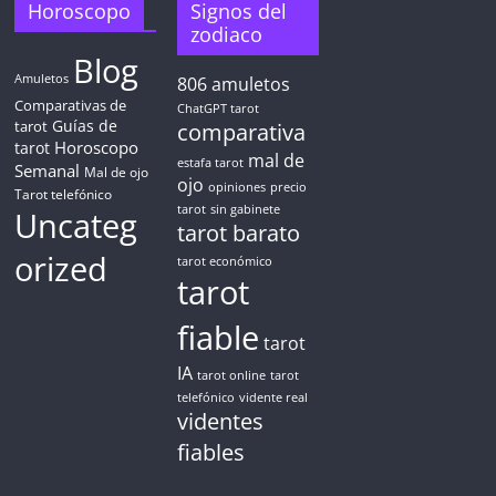
TAROT GRATIS
Horoscopo
Signos del
zodiaco
Blog
CONSIGUE TUS 5 MINUTOS
Amuletos
806
amuletos
Comparativas de
ChatGPT tarot
Guías de
✓ Sin cargos automáticos. El chat se detiene al finalizar el
tarot
comparativa
crédito
Horoscopo
tarot
mal de
estafa tarot
Semanal
Mal de ojo
ojo
opiniones
precio
Tarot telefónico
tarot
sin gabinete
Uncateg
tarot barato
orized
tarot económico
tarot
fiable
tarot
IA
tarot online
tarot
telefónico
vidente real
videntes
fiables