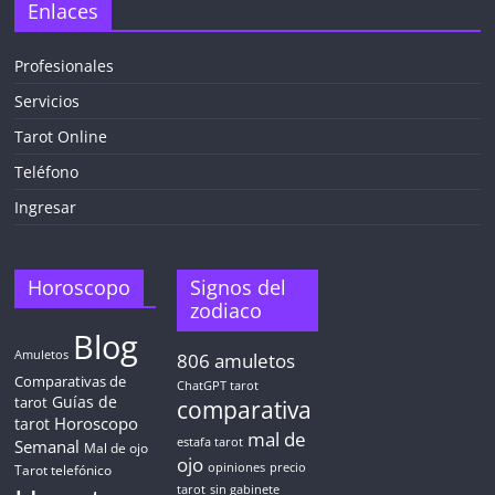
Enlaces
Profesionales
Servicios
¡CHATEA
GRATIS
Tarot Online
AHORA MISMO!
Teléfono
Ingresar
5 MINUTOS
Obtén
TAROT GRATIS
Horoscopo
Signos del
zodiaco
Blog
CONSIGUE TUS 5 MINUTOS
Amuletos
806
amuletos
Comparativas de
ChatGPT tarot
Guías de
✓ Sin cargos automáticos. El chat se detiene al finalizar el
tarot
comparativa
crédito
Horoscopo
tarot
mal de
Semanal
estafa tarot
Mal de ojo
ojo
opiniones
precio
Tarot telefónico
tarot
sin gabinete