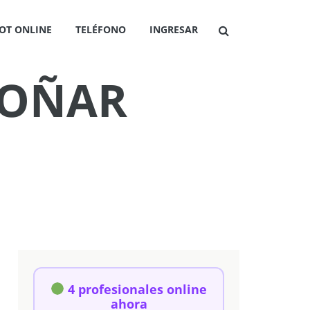
OT ONLINE
TELÉFONO
INGRESAR
SOÑAR
4 profesionales online
ahora