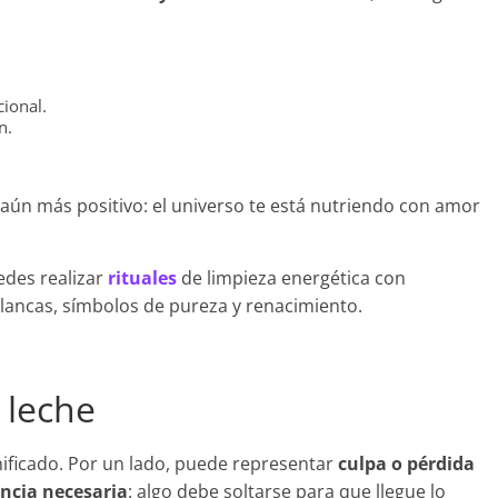
ional.
n.
.
es aún más positivo: el universo te está nutriendo con amor
edes realizar
rituales
de limpieza energética con
blancas, símbolos de pureza y renacimiento.
 leche
ificado. Por un lado, puede representar
culpa o pérdida
ncia necesaria
: algo debe soltarse para que llegue lo