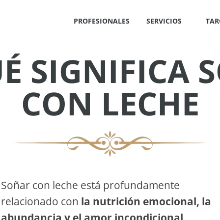
PROFESIONALES
SERVICIOS
TAR
É SIGNIFICA 
✕
CON LECHE
IS
!
Soñar con leche está profundamente
relacionado con
la nutrición emocional, la
OS
abundancia y el amor incondicional
.