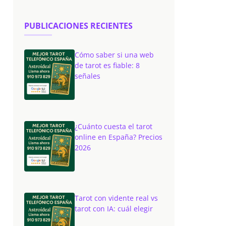
PUBLICACIONES RECIENTES
Cómo saber si una web
de tarot es fiable: 8
señales
¿Cuánto cuesta el tarot
online en España? Precios
2026
Tarot con vidente real vs
tarot con IA: cuál elegir