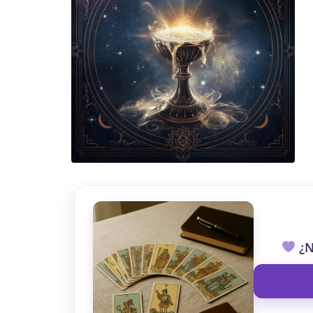
TAROT GRATI
CONSIGUE TUS 5 MINUTO
✓ Sin cargos automáticos. El chat se detiene al finaliz
¿N