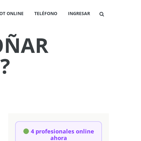
OT ONLINE
TELÉFONO
INGRESAR
SOÑAR
?
4 profesionales online
ahora