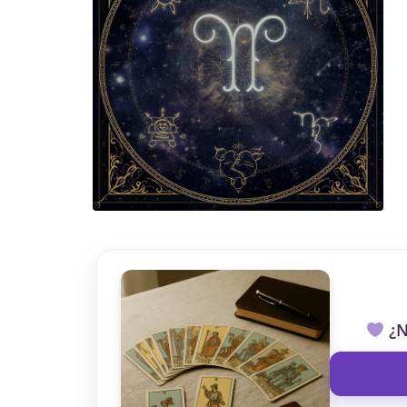
TAROT GRATI
CONSIGUE TUS 5 MINUTO
✓ Sin cargos automáticos. El chat se detiene al finaliz
¿N