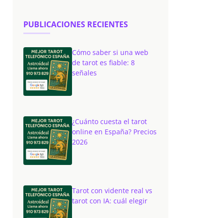
PUBLICACIONES RECIENTES
Cómo saber si una web
de tarot es fiable: 8
señales
¿Cuánto cuesta el tarot
online en España? Precios
2026
Tarot con vidente real vs
tarot con IA: cuál elegir