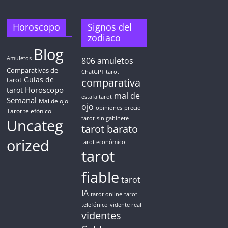
5 MINUTOS
Obtén
TAROT GRATIS
Horoscopo
Signos del
zodiaco
Blog
CONSIGUE TUS 5 MINUTOS
Amuletos
806
amuletos
Comparativas de
ChatGPT tarot
Guías de
✓ Sin cargos automáticos. El chat se detiene al finalizar el
tarot
comparativa
crédito
Horoscopo
tarot
mal de
estafa tarot
Semanal
Mal de ojo
ojo
opiniones
precio
Tarot telefónico
tarot
sin gabinete
Uncateg
tarot barato
orized
tarot económico
tarot
fiable
tarot
IA
tarot online
tarot
telefónico
vidente real
videntes