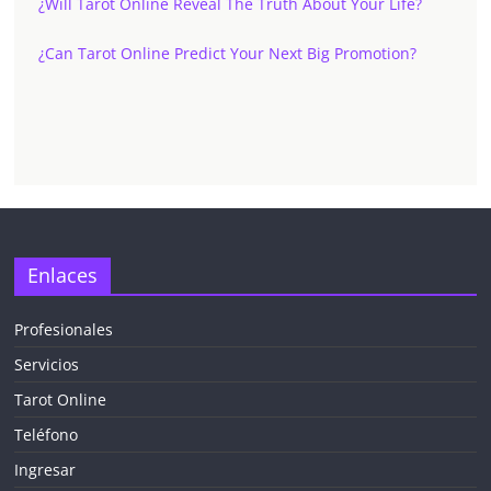
¿Will Tarot Online Reveal The Truth About Your Life?
¿Can Tarot Online Predict Your Next Big Promotion?
✕
Enlaces
Profesionales
Servicios
¡CHATEA
GRATIS
Tarot Online
AHORA MISMO!
Teléfono
Ingresar