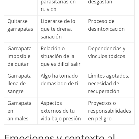
parasitarias en
desgastan
tu vida
Quitarse
Liberarse de lo
Proceso de
garrapatas
que te drena,
desintoxicación
sanación
Garrapata
Relación o
Dependencias y
imposible
situación de la
vínculos tóxicos
de quitar
que es difícil salir
Garrapata
Algo ha tomado
Límites agotados,
llena de
demasiado de ti
necesidad de
sangre
recuperación
Garrapata
Aspectos
Proyectos o
en
externos de tu
responsabilidades
animales
vida bajo presión
en peligro
Emociones y contexto al