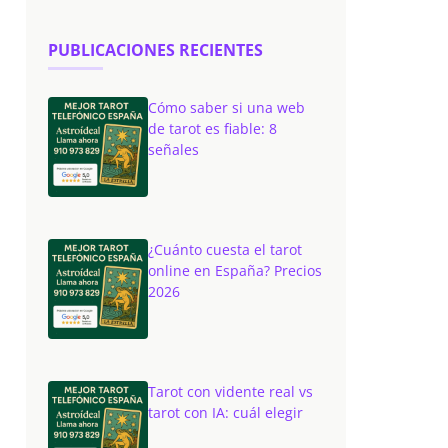
PUBLICACIONES RECIENTES
Cómo saber si una web
de tarot es fiable: 8
señales
¿Cuánto cuesta el tarot
online en España? Precios
2026
Tarot con vidente real vs
tarot con IA: cuál elegir