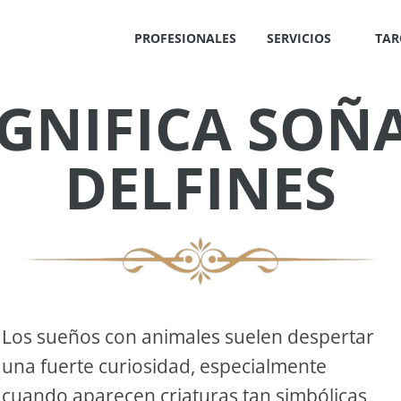
PROFESIONALES
SERVICIOS
TAR
IGNIFICA SOÑ
✕
DELFINES
IS
!
Los sueños con animales suelen despertar
una fuerte curiosidad, especialmente
OS
cuando aparecen criaturas tan simbólicas