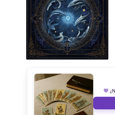
TAROT GRATI
CONSIGUE TUS 5 MINUTO
✓ Sin cargos automáticos. El chat se detiene al finaliz
¿N