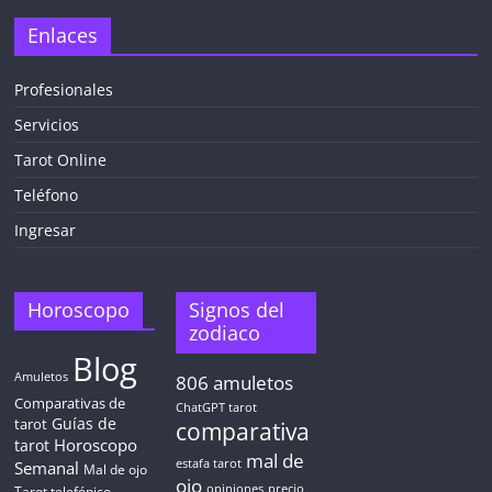
✕
Enlaces
Profesionales
Servicios
¡CHATEA
GRATIS
Tarot Online
AHORA MISMO!
Teléfono
Ingresar
5 MINUTOS
Obtén
TAROT GRATIS
Horoscopo
Signos del
zodiaco
Blog
CONSIGUE TUS 5 MINUTOS
Amuletos
806
amuletos
Comparativas de
ChatGPT tarot
Guías de
✓ Sin cargos automáticos. El chat se detiene al finalizar el
tarot
comparativa
crédito
Horoscopo
tarot
mal de
Semanal
estafa tarot
Mal de ojo
ojo
opiniones
precio
Tarot telefónico