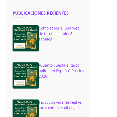
PUBLICACIONES RECIENTES
Cómo saber si una web
de tarot es fiable: 8
señales
¿Cuánto cuesta el tarot
online en España? Precios
2026
Tarot con vidente real vs
tarot con IA: cuál elegir