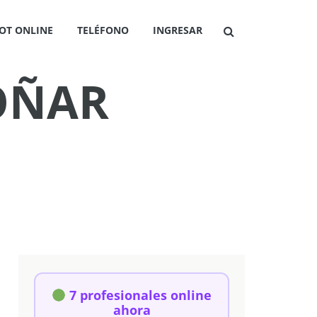
OT ONLINE
TELÉFONO
INGRESAR
SOÑAR
7 profesionales online
ahora