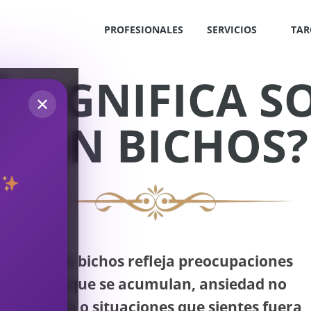
PROFESIONALES
SERVICIOS
TAR
 SIGNIFICA 
✕
CON BICHOS?
S
!
Soñar con bichos refleja preocupaciones
menores que se acumulan, ansiedad no
OS
procesada o situaciones que sientes fuera