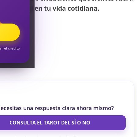
S
de control en tu vida cotidiana.
S
ar el crédito
ecesitas una respuesta clara ahora mismo?
CONSULTA EL TAROT DEL SÍ O NO