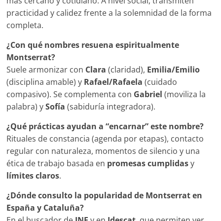
más cercano y cotidiano. A nivel social, transmiten
practicidad y calidez frente a la solemnidad de la forma
completa.
¿Con qué nombres resuena espiritualmente
Montserrat?
Suele armonizar con
Clara
(claridad),
Emilia/Emilio
(disciplina amable) y
Rafael/Rafaela
(cuidado
compasivo). Se complementa con
Gabriel
(moviliza la
palabra) y
Sofía
(sabiduría integradora).
¿Qué prácticas ayudan a “encarnar” este nombre?
Rituales de constancia (agenda por etapas), contacto
regular con naturaleza, momentos de silencio y una
ética de trabajo basada en
promesas cumplidas
y
límites claros
.
¿Dónde consulto la popularidad de Montserrat en
España y Cataluña?
En el buscador de
INE
y en
Idescat
, que permiten ver