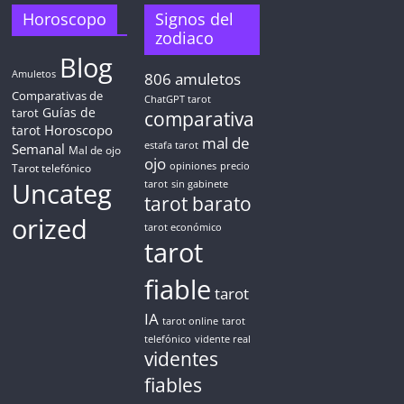
TAROT GRATIS
Horoscopo
Signos del
zodiaco
Blog
CONSIGUE TUS 5 MINUTOS
Amuletos
806
amuletos
Comparativas de
ChatGPT tarot
Guías de
✓ Sin cargos automáticos. El chat se detiene al finalizar el
tarot
comparativa
crédito
Horoscopo
tarot
mal de
Semanal
estafa tarot
Mal de ojo
ojo
opiniones
precio
Tarot telefónico
Uncateg
tarot
sin gabinete
tarot barato
orized
tarot económico
tarot
fiable
tarot
IA
tarot online
tarot
telefónico
vidente real
videntes
fiables