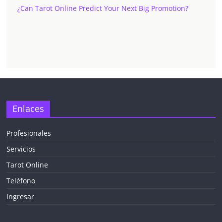
¿Can Tarot Online Predict Your Next Big Promotion?
✕
Enlaces
Profesionales
Servicios
¡CHATEA
GRATIS
Tarot Online
AHORA MISMO!
Teléfono
Ingresar
5 MINUTOS
Obtén