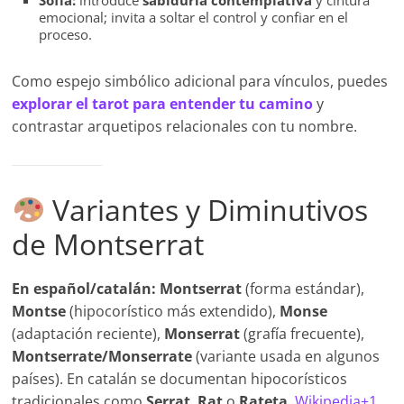
Sofía:
introduce
sabiduría contemplativa
y cintura
emocional; invita a soltar el control y confiar en el
proceso.
Como espejo simbólico adicional para vínculos, puedes
explorar el tarot para entender tu camino
y
contrastar arquetipos relacionales con tu nombre.
Variantes y Diminutivos
de Montserrat
En español/catalán:
Montserrat
(forma estándar),
Montse
(hipocorístico más extendido),
Monse
(adaptación reciente),
Monserrat
(grafía frecuente),
Montserrate/Monserrate
(variante usada en algunos
países). En catalán se documentan hipocorísticos
tradicionales como
Serrat
,
Rat
o
Rateta
.
Wikipedia+1