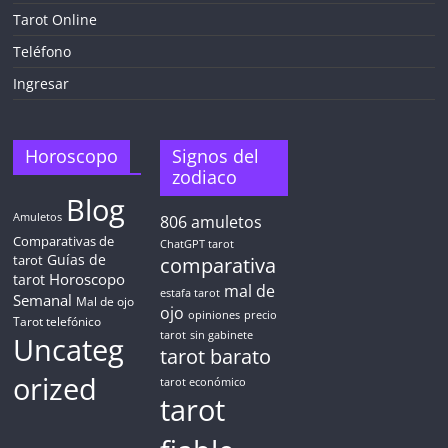
¡CHATEA
GRATIS
Tarot Online
AHORA MISMO!
Teléfono
Ingresar
5 MINUTOS
Obtén
TAROT GRATIS
Horoscopo
Signos del
zodiaco
Blog
CONSIGUE TUS 5 MINUTOS
Amuletos
806
amuletos
Comparativas de
ChatGPT tarot
Guías de
✓ Sin cargos automáticos. El chat se detiene al finalizar el
tarot
comparativa
crédito
Horoscopo
tarot
mal de
estafa tarot
Semanal
Mal de ojo
ojo
opiniones
precio
Tarot telefónico
tarot
sin gabinete
Uncateg
tarot barato
orized
tarot económico
tarot