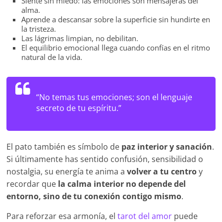
Siente sin miedo: las emociones son mensajeras del
alma.
Aprende a descansar sobre la superficie sin hundirte en
la tristeza.
Las lágrimas limpian, no debilitan.
El equilibrio emocional llega cuando confías en el ritmo
natural de la vida.
“No temas tus emociones; son el lenguaje
secreto de tu espíritu.”
El pato también es símbolo de
paz interior y sanación
.
Si últimamente has sentido confusión, sensibilidad o
nostalgia, su energía te anima a
volver a tu centro
y
recordar que
la calma interior no depende del
entorno, sino de tu conexión contigo mismo
.
Para reforzar esa armonía, el
tarot del amor
puede