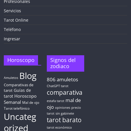
Profesionales
Servicios
Tarot Online
Teléfono
Ingresar
Horoscopo
Signos del
zodiaco
Blog
Amuletos
806
amuletos
Comparativas de
ChatGPT tarot
Guías de
tarot
comparativa
Horoscopo
tarot
mal de
Semanal
estafa tarot
Mal de ojo
ojo
opiniones
precio
Tarot telefónico
Uncateg
tarot
sin gabinete
tarot barato
orized
tarot económico