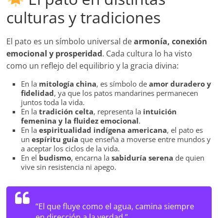
culturas y tradiciones
El pato es un símbolo universal de
armonía, conexión
emocional y prosperidad
. Cada cultura lo ha visto
como un reflejo del equilibrio y la gracia divina:
En la
mitología china
, es símbolo de
amor duradero y
fidelidad
, ya que los patos mandarines permanecen
juntos toda la vida.
En la
tradición celta
, representa la
intuición
femenina y la fluidez emocional
.
En la
espiritualidad indígena americana
, el pato es
un
espíritu guía
que enseña a moverse entre mundos y
a aceptar los ciclos de la vida.
En el
budismo
, encarna la
sabiduría serena
de quien
vive sin resistencia ni apego.
“El que fluye como el agua, camina siempre
en dirección a la verdad.”