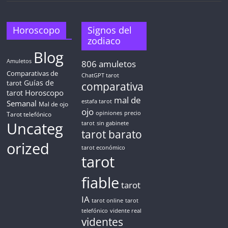
5 MINUTOS
Obtén
TAROT GRATIS
Horoscopo
Signos del
zodiaco
Blog
CONSIGUE TUS 5 MINUTOS
Amuletos
806
amuletos
Comparativas de
ChatGPT tarot
Guías de
✓ Sin cargos automáticos. El chat se detiene al finalizar el
tarot
comparativa
crédito
Horoscopo
tarot
mal de
Semanal
estafa tarot
Mal de ojo
ojo
opiniones
precio
Tarot telefónico
Uncateg
tarot
sin gabinete
tarot barato
orized
tarot económico
tarot
fiable
tarot
IA
tarot online
tarot
telefónico
vidente real
videntes