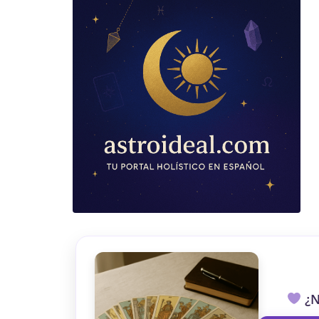
TAROT GRATI
CONSIGUE TUS 5 MINUTO
✓ Sin cargos automáticos. El chat se detiene al finaliz
¿N