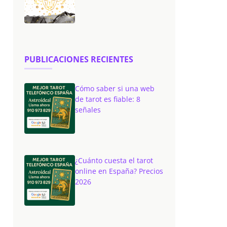
PUBLICACIONES RECIENTES
Cómo saber si una web
de tarot es fiable: 8
señales
¿Cuánto cuesta el tarot
online en España? Precios
2026