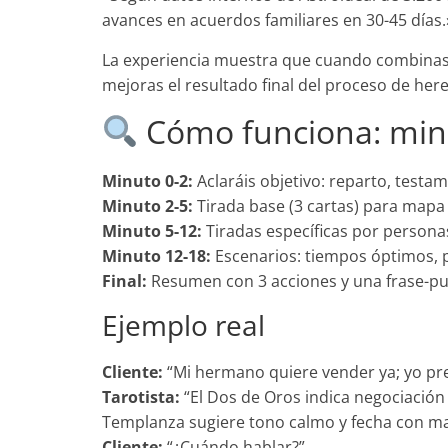
avances en acuerdos familiares en 30-45 días.
La experiencia muestra que cuando combinas in
mejoras el resultado final del proceso de here
Cómo funciona: min
Minuto 0-2:
Aclaráis objetivo: reparto, testa
Minuto 2-5:
Tirada base (3 cartas) para mapa 
Minuto 5-12:
Tiradas específicas por personas
Minuto 12-18:
Escenarios: tiempos óptimos, p
Final:
Resumen con 3 acciones y una frase-pue
Ejemplo real
Cliente:
“Mi hermano quiere vender ya; yo pre
Tarotista:
“El Dos de Oros indica negociación 
Templanza sugiere tono calmo y fecha con ma
Cliente:
“¿Cuándo hablar?”