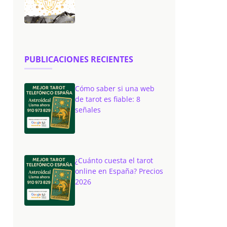
PUBLICACIONES RECIENTES
Cómo saber si una web
de tarot es fiable: 8
señales
¿Cuánto cuesta el tarot
online en España? Precios
2026