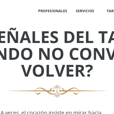
PROFESIONALES
SERVICIOS
TAR
EÑALES DEL 
✕
NDO NO CONV
VOLVER?
S
!
OS
A veces, el corazón insiste en mirar hacia