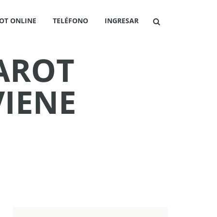
OT ONLINE
TELÉFONO
INGRESAR
TAROT
IENE