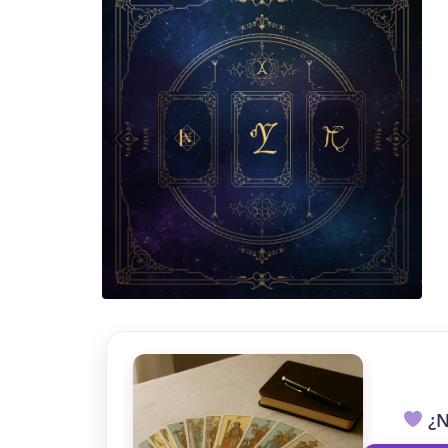
TAROT GRATI
CONSIGUE TUS 5 MINUTO
✓ Sin cargos automáticos. El chat se detiene al finaliz
¿N