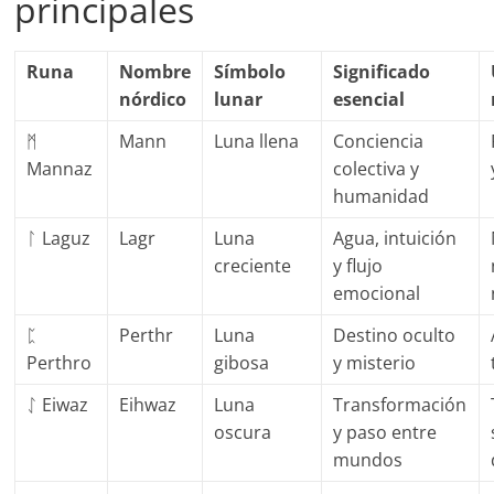
principales
Runa
Nombre
Símbolo
Significado
nórdico
lunar
esencial
ᛗ
Mann
Luna llena
Conciencia
Mannaz
colectiva y
humanidad
ᛚ Laguz
Lagr
Luna
Agua, intuición
creciente
y flujo
emocional
ᛈ
Perthr
Luna
Destino oculto
Perthro
gibosa
y misterio
ᛇ Eiwaz
Eihwaz
Luna
Transformación
oscura
y paso entre
mundos