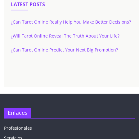
LATEST POSTS
¿Can Tarot Online Really Help You Make Better Decisions?
¿Will Tarot Online Reveal The Truth About Your Life?
¿Can Tarot Online Predict Your Next Big Promotion?
✕
Enlaces
Profesionales
Servicios