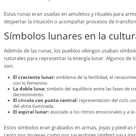
Estas runas eran usadas en amuletos y rituales para ar
despertar la intuición o acompañar procesos de transform
Símbolos lunares en la cultu
Además de las runas, los pueblos vikingos usaban símbo
naturales para representar la energía lunar. Algunos de 
son:
El creciente lunar:
emblema de la fertilidad, el renacimie
con lo femenino.
La doble luna:
símbolo del equilibrio entre las fases de c
decrecimiento.
El círculo con punto central:
representación del ciclo co
del alma iluminada.
El espiral lunar:
asociado a los ritmos emocionales y a la 
Estos símbolos eran grabados en armas, joyas y piedras 
tanto por mujeres como por sacerdotes (
gothar
) para inv