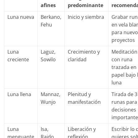
afines
predominante
recomend
Luna nueva
Berkano,
Inicio y siembra
Grabar run
Fehu
en vela bla
para nuevo
proyectos
Luna
Laguz,
Crecimiento y
Meditación
creciente
Sowilo
claridad
con runa
trazada en
papel bajo 
luna
Luna llena
Mannaz,
Plenitud y
Tirada de 3
Wunjo
manifestación
runas para
decisiones
importante
Luna
Isa,
Liberación y
Escribir lo
menguante
Raido
reflexión
quieres sol