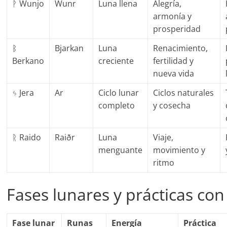
ᚹ Wunjo
Wunr
Luna llena
Alegría,
armonía y
prosperidad
ᛒ
Bjarkan
Luna
Renacimiento,
Berkano
creciente
fertilidad y
nueva vida
ᛃ Jera
Ar
Ciclo lunar
Ciclos naturales
completo
y cosecha
ᚱ Raido
Raiðr
Luna
Viaje,
menguante
movimiento y
ritmo
Fases lunares y prácticas con
Fase lunar
Runas
Energía
Práctica