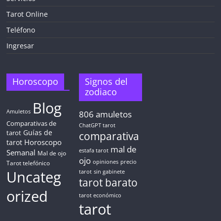
¡CHATEA
GRATIS
Tarot Online
AHORA MISMO!
Teléfono
Ingresar
5 MINUTOS
Obtén
TAROT GRATIS
Horoscopo
Signos del
zodiaco
Blog
CONSIGUE TUS 5 MINUTOS
Amuletos
806
amuletos
Comparativas de
ChatGPT tarot
Guías de
✓ Sin cargos automáticos. El chat se detiene al finalizar el
tarot
comparativa
crédito
Horoscopo
tarot
mal de
Semanal
estafa tarot
Mal de ojo
ojo
opiniones
precio
Tarot telefónico
Uncateg
tarot
sin gabinete
tarot barato
orized
tarot económico
tarot