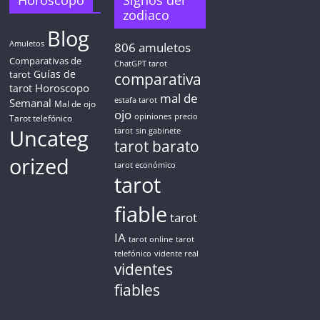
Horoscopo
Signos del
zodiaco
Blog
Amuletos
806
amuletos
Comparativas de
ChatGPT tarot
Guías de
tarot
comparativa
Horoscopo
tarot
mal de
Semanal
estafa tarot
Mal de ojo
ojo
opiniones
precio
Tarot telefónico
Uncateg
tarot
sin gabinete
tarot barato
orized
tarot económico
tarot
fiable
tarot
IA
tarot online
tarot
telefónico
vidente real
videntes
fiables