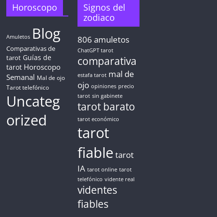
TAROT GRATIS
Horoscopo
Signos del
zodiaco
Blog
CONSIGUE TUS 5 MINUTOS
Amuletos
806
amuletos
Comparativas de
ChatGPT tarot
Guías de
✓ Sin cargos automáticos. El chat se detiene al finalizar el
tarot
comparativa
crédito
Horoscopo
tarot
mal de
Semanal
estafa tarot
Mal de ojo
ojo
opiniones
precio
Tarot telefónico
Uncateg
tarot
sin gabinete
tarot barato
orized
tarot económico
tarot
fiable
tarot
IA
tarot online
tarot
telefónico
vidente real
videntes
fiables