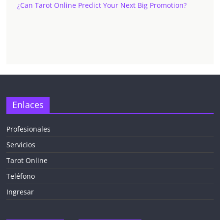
¿Can Tarot Online Predict Your Next Big Promotion?
✕
Enlaces
Profesionales
Servicios
¡CHATEA
GRATIS
Tarot Online
AHORA MISMO!
Teléfono
Ingresar
5 MINUTOS
Obtén