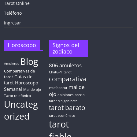
¡CHATEA
GRATIS
Tarot Online
AHORA MISMO!
Teléfono
Ingresar
5 MINUTOS
Obtén
TAROT GRATIS
Horoscopo
Signos del
zodiaco
Blog
CONSIGUE TUS 5 MINUTOS
Amuletos
806
amuletos
Comparativas de
ChatGPT tarot
Guías de
✓ Sin cargos automáticos. El chat se detiene al finalizar el
tarot
comparativa
crédito
Horoscopo
tarot
mal de
Semanal
estafa tarot
Mal de ojo
ojo
opiniones
precio
Tarot telefónico
Uncateg
tarot
sin gabinete
tarot barato
orized
tarot económico
tarot
fiable