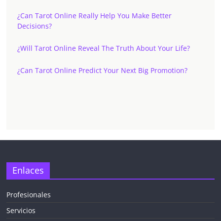
¿Can Tarot Online Really Help You Make Better
Decisions?
¿Will Tarot Online Reveal The Truth About Your Life?
¿Can Tarot Online Predict Your Next Big Promotion?
✕
Enlaces
Profesionales
Servicios