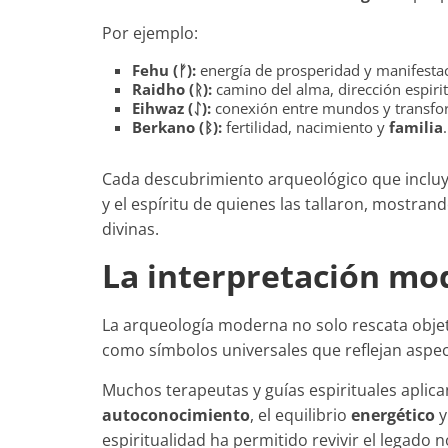
Por ejemplo:
Fehu (ᚠ):
energía de prosperidad y manifesta
Raidho (ᚱ):
camino del alma, dirección espirit
Eihwaz (ᛇ):
conexión entre mundos y transfor
Berkano (ᛒ):
fertilidad, nacimiento y
familia
.
Cada descubrimiento arqueológico que incluy
y el espíritu de quienes las tallaron, mostr
divinas.
La interpretación mo
La arqueología moderna no solo rescata objeto
como símbolos universales que reflejan aspe
Muchos terapeutas y guías espirituales aplica
autoconocimiento
, el equilibrio
energético
y
espiritualidad ha permitido revivir el legad