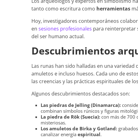
Los arqueólogos y expertos en simbolismo han
tanto como escritura como
herramientas
mág
Hoy, investigadores contemporáneos colabora
en
sesiones profesionales
para reinterpretar 
del ser humano actual.
Descubrimientos arq
Las runas han sido halladas en una variedad 
amuletos e incluso huesos. Cada uno de estos 
las creencias y las prácticas espirituales de l
Algunos descubrimientos destacados son:
Las piedras de Jelling (Dinamarca):
consider
combinan símbolos rúnicos y figuras mitológi
La piedra de Rök (Suecia):
con más de 700 ca
misteriosas.
Los amuletos de Birka y Gotland:
grabados
canalizar energía
espiritual
.