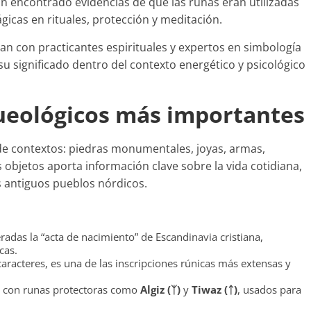
 encontrado evidencias de que las runas eran utilizadas
icas en rituales, protección y meditación.
n con practicantes espirituales y expertos en simbología
su significado dentro del contexto energético y psicológico
ueológicos más importantes
de contextos: piedras monumentales, joyas, armas,
objetos aporta información clave sobre la vida cotidiana,
os antiguos pueblos nórdicos.
adas la “acta de nacimiento” de Escandinavia cristiana,
cas.
racteres, es una de las inscripciones rúnicas más extensas y
 con runas protectoras como
Algiz (ᛉ)
y
Tiwaz (ᛏ)
, usados para