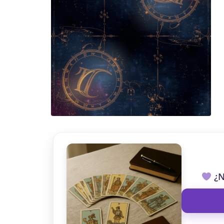
TAROT GRATI
CONSIGUE TUS 5 MINUTO
✓ Sin cargos automáticos. El chat se detiene al finaliz
¿N