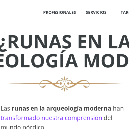
PROFESIONALES
SERVICIOS
TAR
¿RUNAS EN L
✕
EOLOGÍA MOD
IS
!
Las
runas en la arqueología moderna
han
transformado nuestra comprensión
del
OS
mundo nórdico.