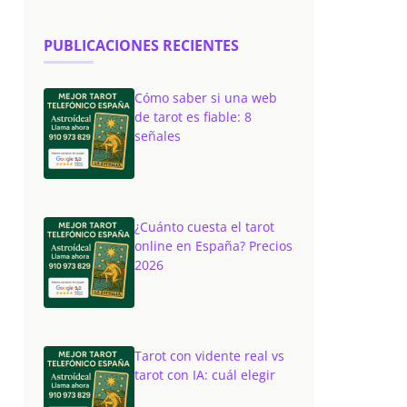
PUBLICACIONES RECIENTES
Cómo saber si una web
de tarot es fiable: 8
señales
¿Cuánto cuesta el tarot
online en España? Precios
2026
Tarot con vidente real vs
tarot con IA: cuál elegir