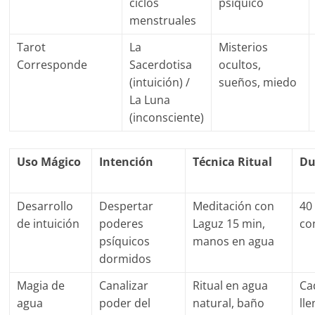
ciclos
psíquico
menstruales
Tarot
La
Misterios
Corresponde
Sacerdotisa
ocultos,
(intuición) /
sueños, miedo
La Luna
(inconsciente)
Uso Mágico
Intención
Técnica Ritual
Du
Desarrollo
Despertar
Meditación con
40
de intuición
poderes
Laguz 15 min,
co
psíquicos
manos en agua
dormidos
Magia de
Canalizar
Ritual en agua
Ca
agua
poder del
natural, baño
lle