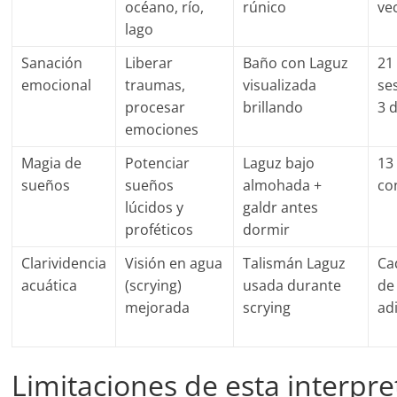
océano, río,
rúnico
ve
lago
Sanación
Liberar
Baño con Laguz
21
emocional
traumas,
visualizada
se
procesar
brillando
3 
emociones
Magia de
Potenciar
Laguz bajo
13
sueños
sueños
almohada +
co
lúcidos y
galdr antes
proféticos
dormir
Clarividencia
Visión en agua
Talismán Laguz
Ca
acuática
(scrying)
usada durante
de
mejorada
scrying
ad
Limitaciones de esta interpre