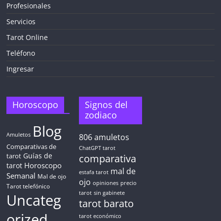
Profesionales
Servicios
¡CHATEA
GRATIS
Tarot Online
AHORA MISMO!
Teléfono
Ingresar
5 MINUTOS
Obtén
TAROT GRATIS
Horoscopo
Signos del
zodiaco
Blog
CONSIGUE TUS 5 MINUTOS
Amuletos
806
amuletos
Comparativas de
ChatGPT tarot
Guías de
✓ Sin cargos automáticos. El chat se detiene al finalizar el
tarot
comparativa
crédito
Horoscopo
tarot
mal de
estafa tarot
Semanal
Mal de ojo
ojo
opiniones
precio
Tarot telefónico
tarot
sin gabinete
Uncateg
tarot barato
orized
tarot económico