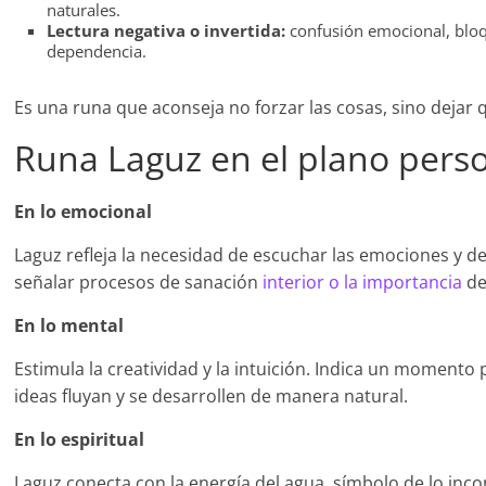
naturales.
Lectura negativa o invertida:
confusión emocional, bloq
dependencia.
Es una runa que aconseja no forzar las cosas, sino dejar 
Runa Laguz en el plano pers
En lo emocional
Laguz refleja la necesidad de escuchar las emociones y de
señalar procesos de sanación
interior o la importancia
de
En lo mental
Estimula la creatividad y la intuición. Indica un momento 
ideas fluyan y se desarrollen de manera natural.
En lo espiritual
Laguz conecta con la energía del agua, símbolo de lo inco