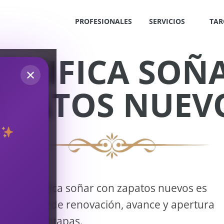
PROFESIONALES
SERVICIOS
TAR
IGNIFICA SOÑ
✕
APATOS NUEV
S
!
Qué significa soñar con zapatos nuevos es
una señal de renovación, avance y apertura
OS
a nuevas etapas.