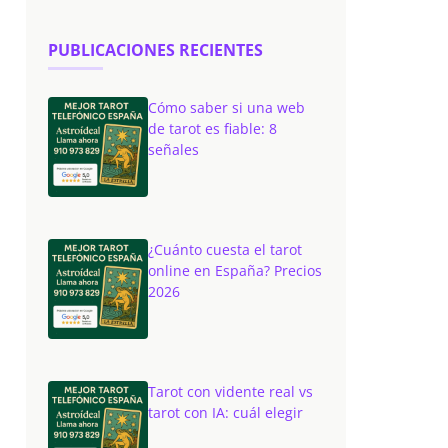
PUBLICACIONES RECIENTES
Cómo saber si una web
de tarot es fiable: 8
señales
¿Cuánto cuesta el tarot
online en España? Precios
2026
Tarot con vidente real vs
tarot con IA: cuál elegir