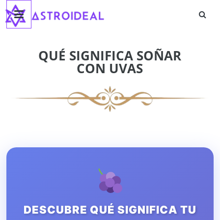
Astroideal
Saltar
al
contenido
Blog
QUÉ SIGNIFICA SOÑAR
CON UVAS
DESCUBRE QUÉ SIGNIFICA TU