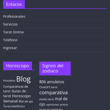
Enlaces
Profesionales
Servicios
Tarot Online
Teléfono
Ingresar
Horoscopo
Signos del
zodiaco
Blog
Amuletos
806
amuletos
Comparativas de
ChatGPT tarot
Guías de
tarot
comparativa
Horoscopo
tarot
mal de
estafa tarot
Semanal
Mal de ojo
ojo
opiniones
precio
Tarot telefónico
tarot
sin gabinete