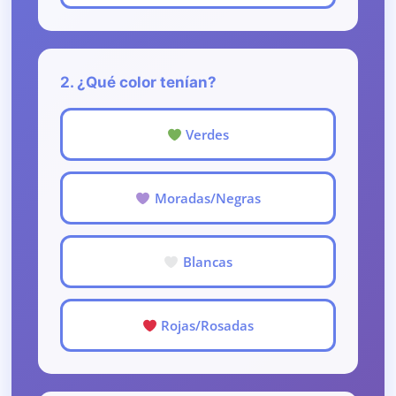
2. ¿Qué color tenían?
Verdes
Moradas/Negras
Blancas
Rojas/Rosadas