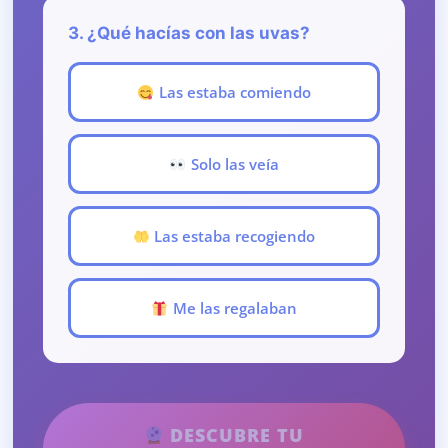
3. ¿Qué hacías con las uvas?
Las estaba comiendo
Solo las veía
Las estaba recogiendo
Me las regalaban
DESCUBRE TU