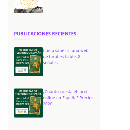
PUBLICACIONES RECIENTES
Cómo saber si una web
de tarot es fiable: 8
señales
¿Cuánto cuesta el tarot
online en España? Precios
2026