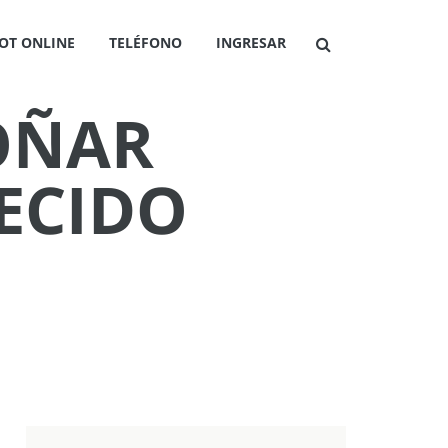
OT ONLINE
TELÉFONO
INGRESAR
SOÑAR
ECIDO