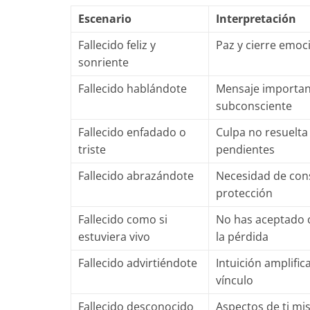
Escenario
Interpretación
Fallecido feliz y
Paz y cierre emoc
sonriente
Fallecido hablándote
Mensaje importan
subconsciente
Fallecido enfadado o
Culpa no resuelta
triste
pendientes
Fallecido abrazándote
Necesidad de con
protección
Fallecido como si
No has aceptado
estuviera vivo
la pérdida
Fallecido advirtiéndote
Intuición amplific
vínculo
Fallecido desconocido
Aspectos de ti m