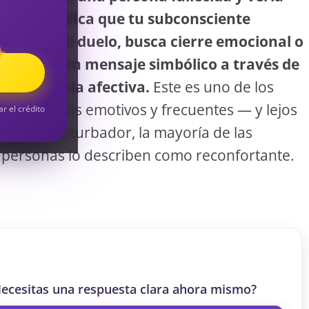
S
viva significa que tu subconsciente
procesa el duelo, busca cierre emocional o
te envía un mensaje simbólico a través de
S
la memoria afectiva.
Este es uno de los
sueños más emotivos y frecuentes — y lejos
ar el crédito
de ser perturbador, la mayoría de las
personas lo describen como reconfortante.
ecesitas una respuesta clara ahora mismo?