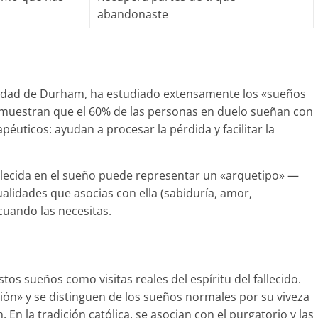
abandonaste
ersidad de Durham, ha estudiado extensamente los «sueños
s muestran que el 60% de las personas en duelo sueñan con
apéuticos: ayudan a procesar la pérdida y facilitar la
allecida en el sueño puede representar un «arquetipo» —
ualidades que asocias con ella (sabiduría, amor,
cuando las necesitas.
tos sueños como visitas reales del espíritu del fallecido.
ción» y se distinguen de los sueños normales por su viveza
 En la tradición católica, se asocian con el purgatorio y las