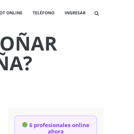
OT ONLINE
TELÉFONO
INGRESAR
 SOÑAR
ÑA?
6 profesionales online
ahora