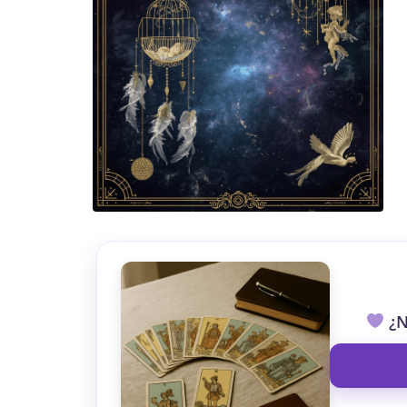
TAROT GRATI
CONSIGUE TUS 5 MINUTO
✓ Sin cargos automáticos. El chat se detiene al finaliz
¿N