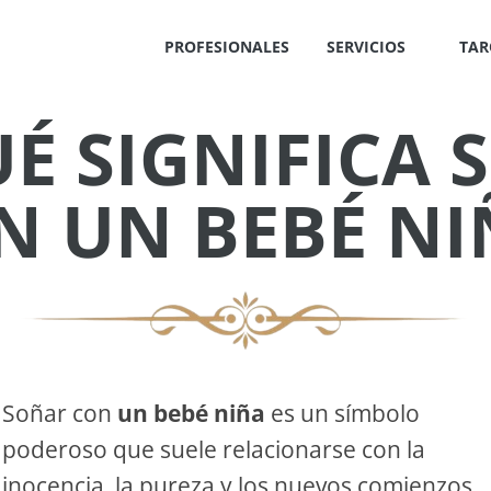
PROFESIONALES
SERVICIOS
TAR
É SIGNIFICA
✕
N UN BEBÉ NI
IS
!
Soñar con
un bebé niña
es un símbolo
poderoso que suele relacionarse con la
OS
inocencia, la pureza y los nuevos comienzos.