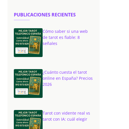
PUBLICACIONES RECIENTES
Cómo saber si una web
de tarot es fiable: 8
señales
¿Cuánto cuesta el tarot
online en España? Precios
2026
Tarot con vidente real vs
tarot con IA: cuál elegir