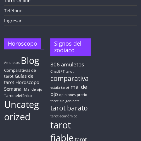
Tarot Online
Teléfono
Ingresar
Horoscopo
Signos del
zodiaco
Blog
Amuletos
806
amuletos
Comparativas de
ChatGPT tarot
Guías de
tarot
comparativa
Horoscopo
tarot
mal de
Semanal
estafa tarot
Mal de ojo
ojo
opiniones
precio
Tarot telefónico
Uncateg
tarot
sin gabinete
tarot barato
orized
tarot económico
tarot
fiable
tarot