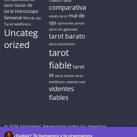
ChatGPT tarot
Guías de
tarot
comparativa
Horoscopo
tarot
mal de
Semanal
estafa tarot
Mal de ojo
ojo
opiniones
precio
Tarot telefónico
Uncateg
tarot
sin gabinete
tarot barato
orized
tarot económico
tarot
fiable
tarot
IA
tarot online
tarot
telefónico
vidente real
videntes
fiables
© 2026 Astroideal. Reservados todos los derechos.
¿Dudas? Te llamamos y te orientamos