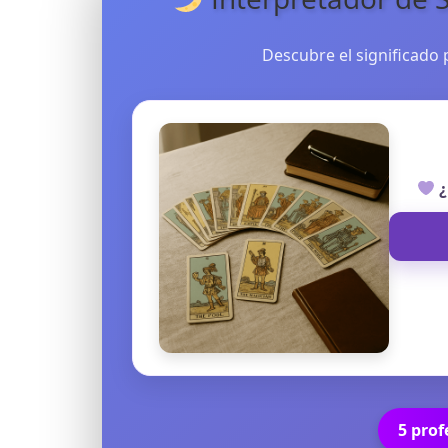
TAROT GRATI
Descubre el significado
CONSIGUE TUS 5 MINUTO
✓ Sin cargos automáticos. El chat se detiene al finaliz
¿
5 prof