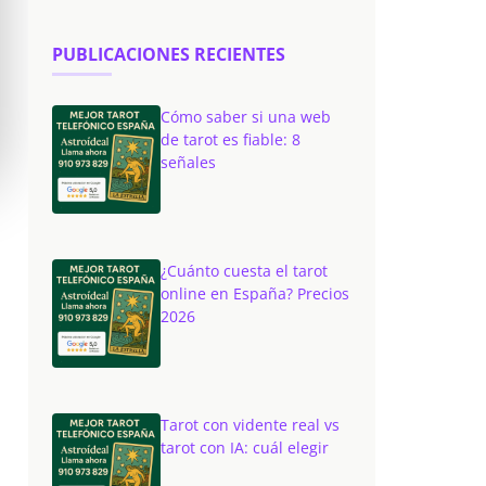
PUBLICACIONES RECIENTES
Cómo saber si una web
de tarot es fiable: 8
señales
¿Cuánto cuesta el tarot
online en España? Precios
2026
Tarot con vidente real vs
tarot con IA: cuál elegir