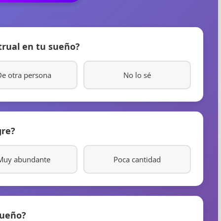
trual en tu sueño?
e otra persona
No lo sé
gre?
Muy abundante
Poca cantidad
sueño?