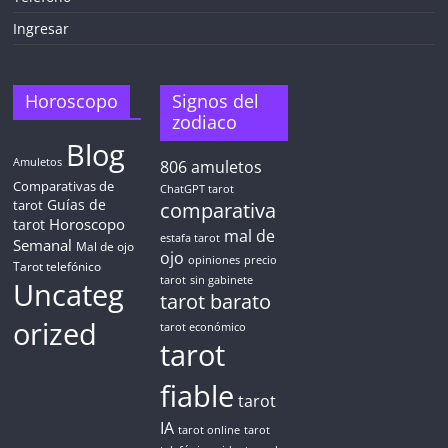
Ingresar
Horoscopo
Signos del
zodiaco
Blog
Amuletos
806
amuletos
Comparativas de
ChatGPT tarot
Guías de
tarot
comparativa
Horoscopo
tarot
mal de
estafa tarot
Semanal
Mal de ojo
ojo
opiniones
precio
Tarot telefónico
tarot
sin gabinete
Uncateg
tarot barato
orized
tarot económico
tarot
fiable
tarot
IA
tarot online
tarot