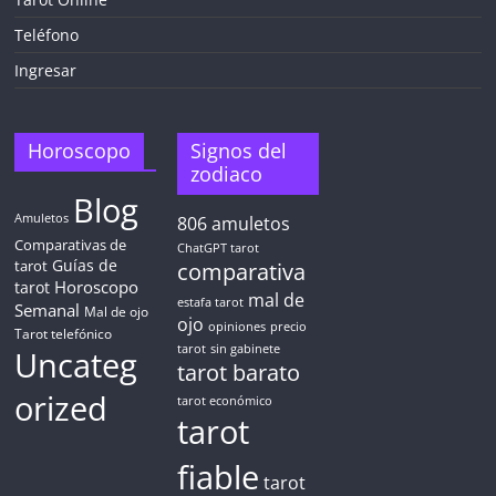
Teléfono
Ingresar
Horoscopo
Signos del
zodiaco
Blog
Amuletos
806
amuletos
Comparativas de
ChatGPT tarot
Guías de
tarot
comparativa
Horoscopo
tarot
mal de
estafa tarot
Semanal
Mal de ojo
ojo
opiniones
precio
Tarot telefónico
tarot
sin gabinete
Uncateg
tarot barato
orized
tarot económico
tarot
fiable
tarot