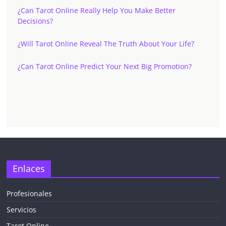
¿Can Tarot Online Really Help You Make Better
Decisions?
¿Will Tarot Online Reveal The Truth About Your Life?
¿Can Tarot Online Predict Your Next Big Promotion?
Enlaces
Profesionales
Servicios
Tarot Online